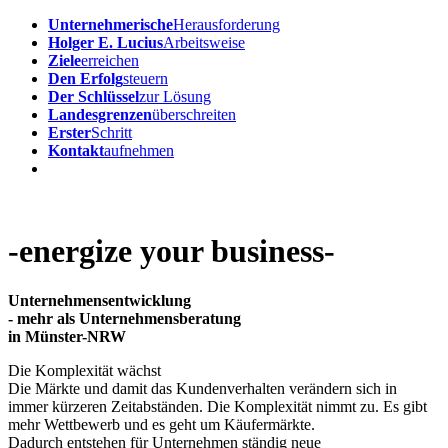
Unternehmerische
Herausforderung
Holger E. Lucius
Arbeitsweise
Ziele
erreichen
Den Erfolg
steuern
Der Schlüssel
zur Lösung
Landesgrenzen
überschreiten
Erster
Schritt
Kontakt
aufnehmen
-energize
your business-
Unternehmensentwicklung
- mehr als Unternehmensberatung
in Münster-NRW
Die Komplexität wächst
Die Märkte und damit das Kundenverhalten verändern sich in
immer kürzeren Zeitabständen. Die Komplexität nimmt zu. Es gibt
mehr Wettbewerb und es geht um Käufermärkte.
Dadurch entstehen für Unternehmen ständig neue